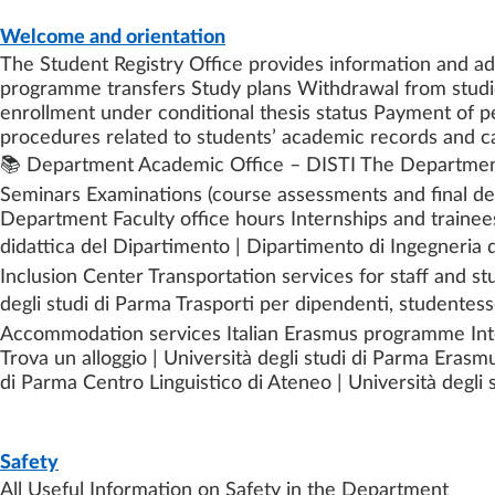
PAGE
- LAST UPDATE:
19/05/2026
Welcome and orientation
The Student Registry Office provides information and a
programme transfers Study plans Withdrawal from studie
enrollment under conditional thesis status Payment of pen
procedures related to students’ academic records and car
📚 Department Academic Office – DISTI The Department
Seminars Examinations (course assessments and final de
Department Faculty office hours Internships and traineeshi
didattica del Dipartimento | Dipartimento di Ingegneria 
Inclusion Center Transportation services for staff and st
degli studi di Parma Trasporti per dipendenti, studentesse
Accommodation services Italian Erasmus programme Intern
Trova un alloggio | Università degli studi di Parma Erasmus
di Parma Centro Linguistico di Ateneo | Università degli 
PAGE
- LAST UPDATE:
16/01/2025
Safety
All Useful Information on Safety in the Department