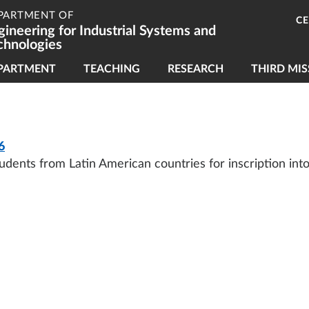
PARTMENT OF
C
gineering for Industrial Systems and
chnologies
vigazione principale
PARTMENT
TEACHING
RESEARCH
THIRD MIS
6
 students from Latin American countries for inscription in