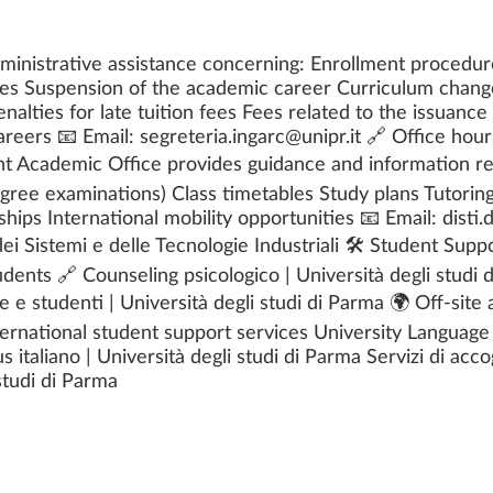
dministrative assistance concerning: Enrollment procedu
s Suspension of the academic career Curriculum changes 
alties for late tuition fees Fees related to the issuance
eers 📧 Email: segreteria.ingarc@unipr.it 🔗 Office hours
 Academic Office provides guidance and information r
gree examinations) Class timetables Study plans Tutori
ps International mobility opportunities 📧 Email: disti.di
dei Sistemi e delle Tecnologie Industriali 🛠️ Student Su
udents 🔗 Counseling psicologico | Università degli studi
 e studenti | Università degli studi di Parma 🌍 Off-site 
ational student support services University Language Cen
 italiano | Università degli studi di Parma Servizi di acco
studi di Parma