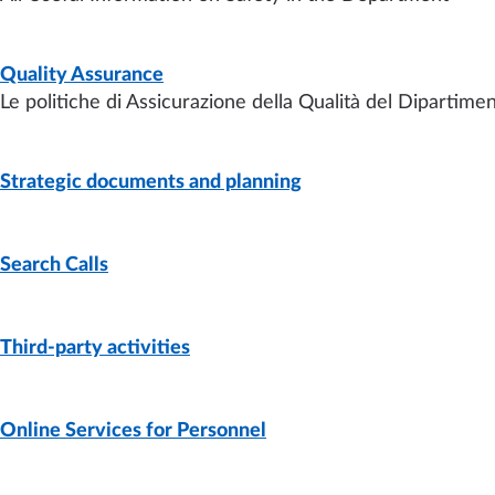
PAGE
- LAST UPDATE:
04/12/2024
Quality Assurance
Le politiche di Assicurazione della Qualità del Dipartimen
PAGE
- LAST UPDATE:
04/12/2024
Strategic documents and planning
PAGE
- LAST UPDATE:
10/01/2024
Search Calls
PAGE
- LAST UPDATE:
09/01/2024
Third-party activities
PAGE
- LAST UPDATE:
27/06/2024
Online Services for Personnel