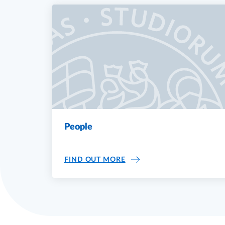
People
PEOPLE
FIND OUT MORE