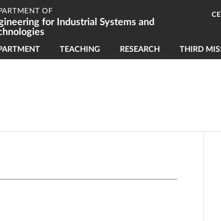
PARTMENT OF
C
gineering for Industrial Systems and
chnologies
vigazione principale
PARTMENT
TEACHING
RESEARCH
THIRD MIS