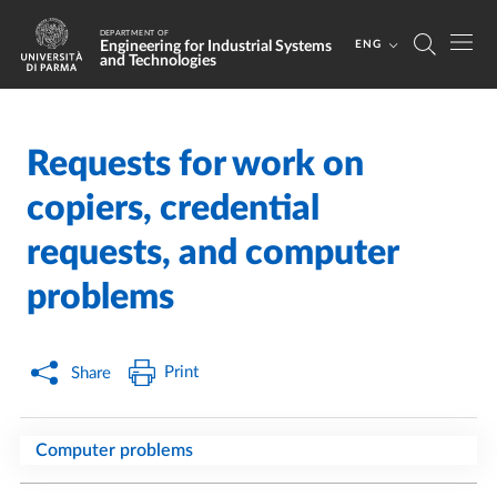
Skip to main content
Skip to footer
DEPARTMENT OF
Engineering for Industrial Systems
ENG
and Technologies
Requests for work on
Home
/
copiers, credential
requests, and computer
problems
Print
Share
Computer problems