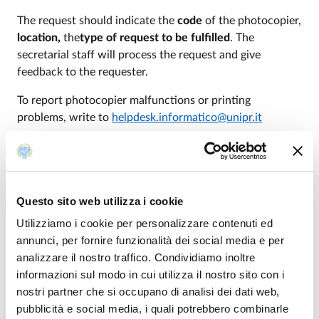
The request should indicate the
code
of the photocopier,
location,
the
type of request to be fulfilled
. The
secretarial staff will process the request and give
feedback to the requester.
To report photocopier malfunctions or printing
problems, write to
helpdesk.informatico@unipr.it
.
Questo sito web utilizza i cookie
Utilizziamo i cookie per personalizzare contenuti ed
annunci, per fornire funzionalità dei social media e per
Computer problems
analizzare il nostro traffico. Condividiamo inoltre
informazioni sul modo in cui utilizza il nostro sito con i
nostri partner che si occupano di analisi dei dati web,
For problems with
pubblicità e social media, i quali potrebbero combinarle
computer nature
(data