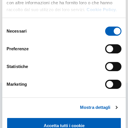
con altre informazioni che ha fornito loro o che hanno
network, fixed voice, WiFi,
raccolto dal suo utilizzo dei loro servizi.
Cookie Policy.
etc.) send an email to
Selezione
helpdesk.informatico@unipr.it
or contact
0521 90.6789
Necessari
del
(Contact center)
consenso
.
Preferenze
Statistiche
Modified on
02/07/2024
Marketing
Related contents
Mostra dettagli
Accetta tutti i cookie