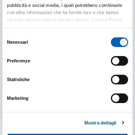
pubblicità e social media, i quali potrebbero combinarle
con altre informazioni che ha fornito loro o che hanno
raccolto dal suo utilizzo dei loro servizi.
Cookie Policy.
Selezione
Necessari
del
consenso
Preferenze
Statistiche
Mobilità in entrata
Marketing
MOBILITÀ IN ENTRATA
FIND OUT MORE
Mostra dettagli