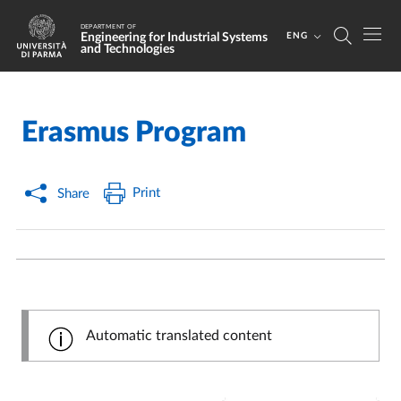
Skip to main content
Skip to footer
DEPARTMENT OF
Engineering for Industrial Systems
ENG
and Technologies
Erasmus Program
Home
/
/
Print
Share
Automatic translated content