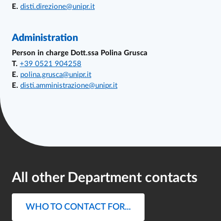
E.
disti.direzione@unipr.it
Administration
Person in charge Dott.ssa Polina Grusca
T.
+39 0521
904258
E.
polina.grusca@unipr.it
E.
disti.amministrazione@unipr.it
All other Department contacts
WHO TO CONTACT FOR...