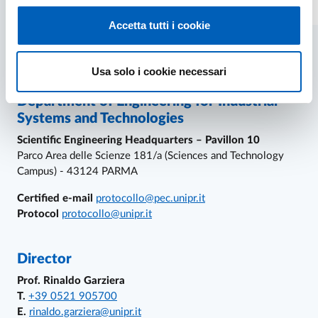
Accetta tutti i cookie
Usa solo i cookie necessari
References and contacts
Department of Engineering for Industrial
Systems and Technologies
Scientific Engineering Headquarters – Pavillon 10
Parco Area delle Scienze 181/a (Sciences and Technology
Campus) - 43124 PARMA
Certified e-mail
protocollo@pec.unipr.it
Protocol
protocollo@unipr.it
Director
Prof. Rinaldo Garziera
T.
+39 0521 905700
E.
rinaldo.garziera@unipr.it