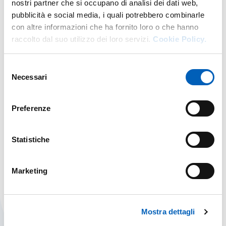
nostri partner che si occupano di analisi dei dati web,
pubblicità e social media, i quali potrebbero combinarle
con altre informazioni che ha fornito loro o che hanno
raccolto dal suo utilizzo dei loro servizi.
Cookie Policy.
SAFETY
INTERNATIONAL STUDENTS
Selezione
Necessari
del
consenso
Preferenze
Servizi in evidenza
Statistiche
Marketing
STAFF SERVICES
Mostra dettagli