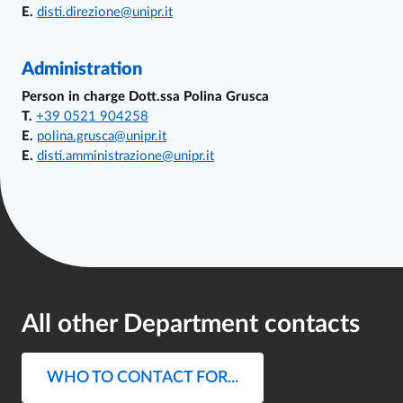
E.
disti.direzione@unipr.it
Administration
Person in charge Dott.ssa Polina Grusca
T.
+39 0521
904258
E.
polina.grusca@unipr.it
E.
disti.amministrazione@unipr.it
All other Department contacts
WHO TO CONTACT FOR...