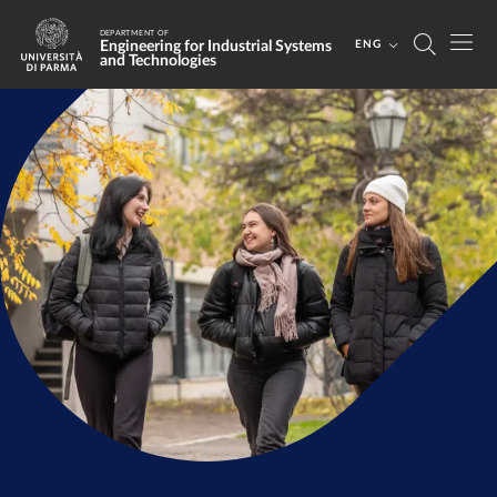
Skip to main content
Skip to footer
DEPARTMENT OF
Engineering for Industrial Systems
ENG
and Technologies
Department of Department 