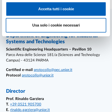
Accetta tutti i cookie
Usa solo i cookie necessari
References and contacts
Department of Engineering for Industrial
Systems and Technologies
Scientific Engineering Headquarters – Pavillon 10
Parco Area delle Scienze 181/a (Sciences and Technology
Campus) - 43124 PARMA
Certified e-mail
protocollo@pec.unipr.it
Protocol
protocollo@unipr.it
Director
Prof. Rinaldo Garziera
T.
+39 0521 905700
E.
rinaldo.garziera@unipr.it