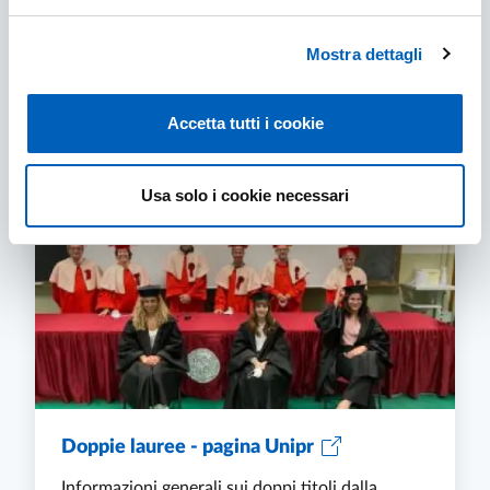
Esperienze raccontate da alcuni studenti che
sono stati in mobilità internazionale presso
Mostra dettagli
NJIT.
TESTIMONIANZE DI ALCUNI STUDENTI
SCOPRI DI PIÙ
Accetta tutti i cookie
Usa solo i cookie necessari
Doppie lauree - pagina Unipr
Informazioni generali sui doppi titoli dalla