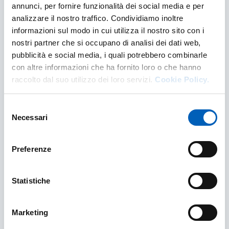
annunci, per fornire funzionalità dei social media e per
After mobility
analizzare il nostro traffico. Condividiamo inoltre
informazioni sul modo in cui utilizza il nostro sito con i
Cosa fare al rientro a Parma.
nostri partner che si occupano di analisi dei dati web,
pubblicità e social media, i quali potrebbero combinarle
AFTER MOBILITY
SCOPRI DI PIÙ
con altre informazioni che ha fornito loro o che hanno
raccolto dal suo utilizzo dei loro servizi.
Cookie Policy.
Selezione
Necessari
del
consenso
Preferenze
Statistiche
Marketing
Testimonianze di alcuni studenti