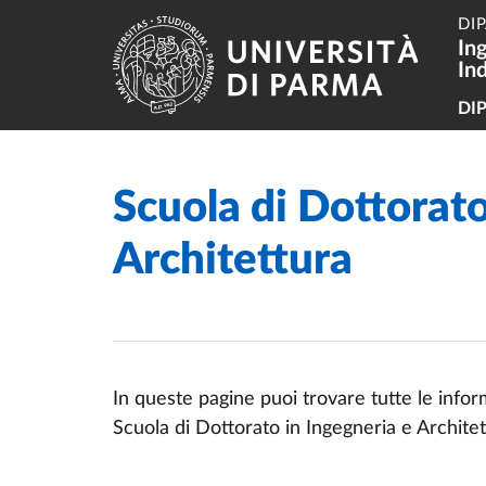
Salta al contenuto principale
Skip to footer
DI
In
Ind
Na
DI
Scuola di Dottorato
Home
/
Architettura
In queste pagine puoi trovare tutte le informa
Scuola di Dottorato in Ingegneria e Archite