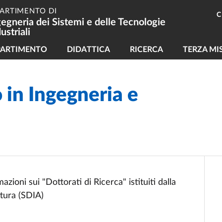
PARTIMENTO DI
C
gegneria dei Sistemi e delle Tecnologie
ustriali
vigazione principale
PARTIMENTO
DIDATTICA
RICERCA
TERZA MI
 in Ingegneria e
zioni sui "Dottorati di Ricerca" istituiti dalla
ttura (SDIA)