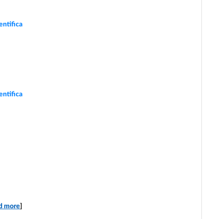
entifica
entifica
d more
]