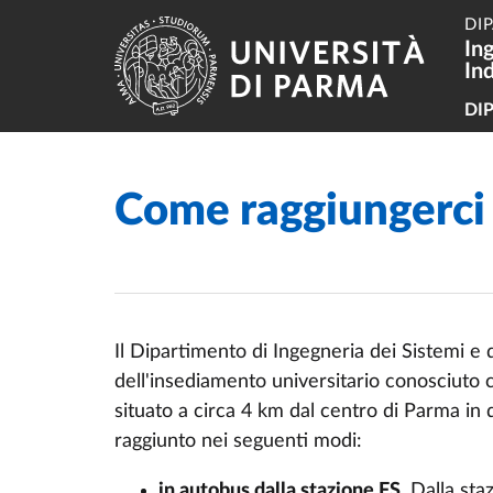
Salta al contenuto principale
Skip to footer
DI
In
Ind
Na
DI
Come raggiungerci
Home
/
Il
Dipartimento di Ingegneria dei Sistemi e d
dell'insediamento
universitario
conosciuto
c
situato
a circa 4 km
dal
centro
di
Parma in
raggiunto
nei
seguenti
modi
:
in autobus
dalla
stazione
FS
. Dalla sta