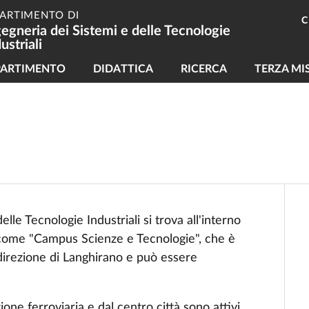
PARTIMENTO DI
C
gegneria dei Sistemi e delle Tecnologie
ustriali
vigazione principale
PARTIMENTO
DIDATTICA
RICERCA
TERZA MI
elle Tecnologie Industriali
si
trova
all'interno
ome "Campus Scienze e Tecnologie",
che
è
direzione
di
Langhirano
e
può
essere
zione ferroviaria e dal centro città sono attivi