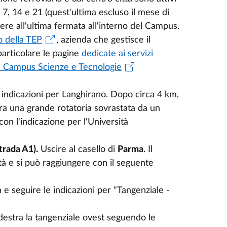
 7, 14 e 21 (quest'ultima escluso il mese di
ere
all'
ultima
fermata
all'interno
de
l
Campus.
to della TEP
, azienda che gestisce il
particolare le pagine
dedicate ai servizi
del Campus Scienze e Tecnologie
e
indicazioni
per
Langhirano
.
Dopo
circa 4 km,
ra
una
grande
rotatoria
sovrastata
da
un
 con
l'indicazione
per
l'Università
trada
A1
).
Uscire
al
casello
di
Parma
. Il
tà
e
si
può
raggiungere
con
il
seguente
a
e
seguire
le
indicazioni
per "
Tangenziale
-
destra
la
tangenziale
ovest
seguendo
le