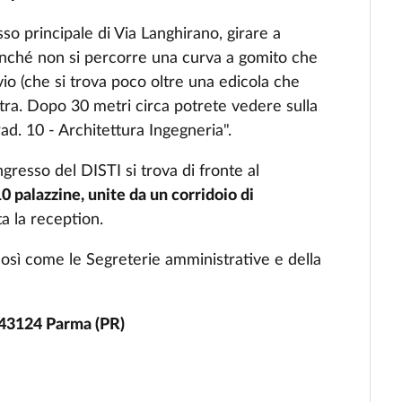
sso
principale
di
Via
Langhirano
,
girare
a
inché
non
si
percorre
una
curva
a
gomito
che
vio (che si trova poco oltre una edicola che
estra. Dopo 30 metri circa potrete vedere sulla
ad. 10 - Architettura Ingegneria".
ngresso del DISTI si trova di fronte al
0 palazzine, unite da un corridoio di
ta la reception.
 così come le Segreterie amministrative e della
- 43124 Parma (PR)