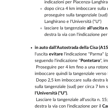
indicazioni
per
Piacenza-Langhir
dopo
circa 4 km
imboccare
sulla
proseguire
sulla
tangenziale
(
sud
Langhirano
e
l'Università
("U")
lasciare
la
tangenziale
all'uscita
n
destra
la via con
l'indicazione
pe
in auto
dall'Autostrada
della
Cisa
(
A1
l'uscita
evitare
l'indicazione
"Parma" (
seguendo
l'indicazione
"
Pontetaro
",
im
Proseguire
per 4 km
fino
a
una
roton
imboccare
quindi
la
tangenziale
verso 
Dopo
2,5 km
imboccare
sulla
destra
l
sulla
tangenziale
(
sud
) per circa 7 km
l'Università
("U")
.
Lasciare
la
tangenziale
all'uscita
n. 15
destra
la via con
l'indicazione
per
il
Ca