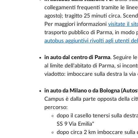
collegamenti frequenti tramite le linee
agosto);
tragitto
25 minuti circa.
Scend
Per maggiori informazioni
visitate il si
trasporto pubblico di Parma, in modo 
autobus aggiuntivi rivolti agli utenti 
in auto
dal
centro
di
Parma
.
Seguire
l
al
limite
dell'abitato
di
Parma,
si
incont
viadotto
:
imboccare
sulla
destra
la via
in auto
da
Milano o
da
Bologna (
Autos
Campus
è
dalla
parte
opposta
della
cit
percorso
:
dopo
il
casello
tenersi
sulla
destr
SS 9 Via Emilia"
dopo
circa 2 km
imboccare
sulla