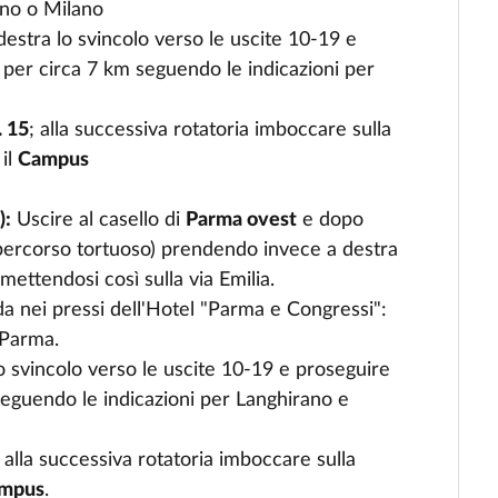
ano
o Milano
destra
lo
svincolo
verso le
uscite
10-19 e
) per circa 7 km
seguendo
le
indicazioni
per
. 15
;
alla
successiva
rotatoria
imboccare
sulla
r
il
Campus
5
):
Uscire
al
casello
di
Parma ovest
e
dopo
percorso
tortuoso
)
prendendo
invece
a destra
mettendosi
così
sulla
via Emilia.
da
nei
pressi
dell'Hotel
"Parma e
Congressi
":
Parma.
o
svincolo
verso le
uscite
10-19 e
proseguire
seguendo
le
indicazioni
per
Langhirano
e
;
alla
successiva
rotatoria
imboccare
sulla
mpus
.