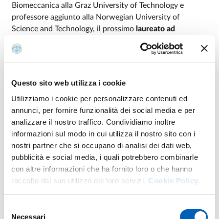
Biomeccanica alla Graz University of Technology e
professore aggiunto alla Norwegian University of
Science and Technology, il prossimo
laureato ad
honorem dell’Università di Parma
.
L’illustre studioso austriaco riceverà la laurea magistrale
ad honorem in
Ingegneria meccanica
martedì 20
Questo sito web utilizza i cookie
maggio alle 11 nell’Aula Magna della Sede centrale
dell’Ateneo
(via Università, 12).
Utilizziamo i cookie per personalizzare contenuti ed
annunci, per fornire funzionalità dei social media e per
La cerimonia sarà anche trasmessa in diretta streaming
analizzare il nostro traffico. Condividiamo inoltre
sul sito web dell’Università.
informazioni sul modo in cui utilizza il nostro sito con i
nostri partner che si occupano di analisi dei dati web,
Dopo l’intervento del Rettore
Paolo Martelli
sarà
pubblicità e social media, i quali potrebbero combinarle
Rinaldo Garziera
, docente di Meccanica applicata
con altre informazioni che ha fornito loro o che hanno
alle macchine e Direttore del Dipartimento di Ingegneria
raccolto dal suo utilizzo dei loro servizi.
Cookie Policy.
dei Sistemi e delle Tecnologie Industriali, a
leggere la
motivazione del conferimento, mentre la
laudatio
per il
candidato sarà pronunciata da
Luca Collini
,
Selezione
Necessari
Presidente del corso di laurea magistrale in Ingegneria
del