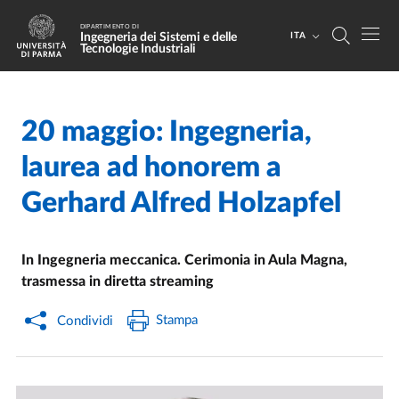
Salta al contenuto principale
Skip to footer
DIPARTIMENTO DI
Ingegneria dei Sistemi e delle
ITA
Tecnologie Industriali
20 maggio: Ingegneria,
Home
/
Cerca una notizia
/
laurea ad honorem a
Gerhard Alfred Holzapfel
In Ingegneria meccanica. Cerimonia in Aula Magna,
trasmessa in diretta streaming
Stampa
Condividi