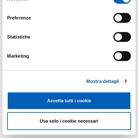
meccanica. A seguire
Gerhard Alfred Holzapfel
terrà la
consenso
sua
lectio doctoralis
, intitolata
The power of
Preferenze
Interdisciplinary Research: Biomechanics as an Example.
Statistiche
Modificato il
12/05/2025
Marketing
Mostra dettagli
Accetta tutti i cookie
Usa solo i cookie necessari