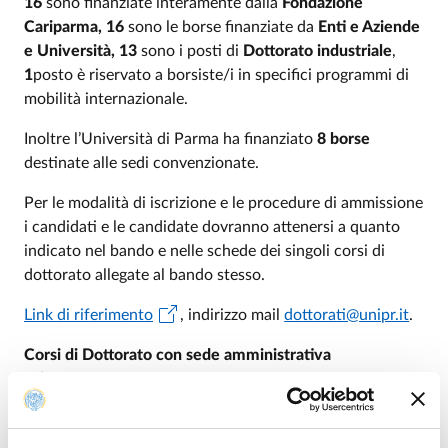
16
sono finanziate interamente dalla
Fondazione
Cariparma, 16
sono le borse finanziate da
Enti e Aziende
e Università, 13
sono i posti di
Dottorato industriale
,
1
posto è riservato a borsiste/i in specifici programmi di
mobilità internazionale.
Inoltre l’Università di Parma ha finanziato
8 borse
destinate alle sedi convenzionate.
Per le modalità di iscrizione e le procedure di ammissione
i candidati e le candidate dovranno attenersi a quanto
indicato nel bando e nelle schede dei singoli corsi di
dottorato allegate al bando stesso.
Link di riferimento
, indirizzo mail
dottorati@unipr.it
.
Corsi di Dottorato con sede amministrativa
all’Università di Parma
Advanced Research in Economics and Management
(corso in convenzione con l’Università Cattolica del