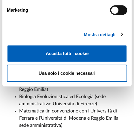
Scienze Giuridiche
Scienze Mediche e Chirurgiche Traslazionali
Marketing
Scienze Medico-Veterinarie
Scienze Storiche e del Testo
Tecnologie dell’Informazione
Mostra dettagli
Corsi di Dottorato in convenzione con sede
amministrativa in altri Atenei
Accetta tutti i cookie
Automotive Engineering for Intelligent Mobility –
Automotive per una Mobilità Intelligente (sede
Usa solo i cookie necessari
amministrativa: Bologna, consorziata con
l’Università di Parma e l’Università di Modena e
Reggio Emilia)
Biologia Evoluzionistica ed Ecologia (sede
amministrativa: Università di Firenze)
Matematica (in convenzione con l’Università di
Ferrara e l’Università di Modena e Reggio Emilia
sede amministrativa)