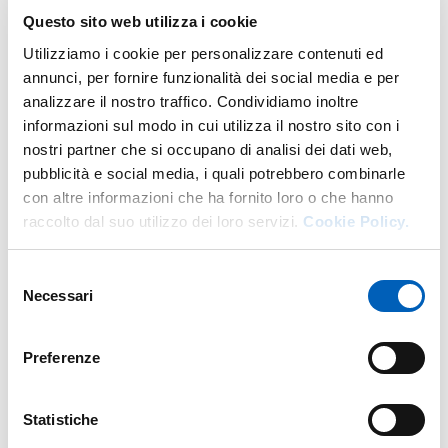
Sacro Cuore)
Questo sito web utilizza i cookie
Biotecnologie e Bioscienze
Utilizziamo i cookie per personalizzare contenuti ed
Fisica
annunci, per fornire funzionalità dei social media e per
Ingegneria Civile e Architettura
analizzare il nostro traffico. Condividiamo inoltre
Ingegneria Industriale
informazioni sul modo in cui utilizza il nostro sito con i
Medicina Molecolare
nostri partner che si occupano di analisi dei dati web,
Microbiota and Health
pubblicità e social media, i quali potrebbero combinarle
Neuroscienze
con altre informazioni che ha fornito loro o che hanno
Psicologia
raccolto dal suo utilizzo dei loro servizi.
Cookie Policy.
Scienza e Tecnologia dei Materiali (corso in
convenzione con il C.N.R. – Consiglio Nazionale
Selezione
delle Ricerche)
Necessari
del
Scienze Chimiche
consenso
Scienze degli Alimenti
Scienze del Farmaco
Preferenze
Scienze della Terra
Scienze Filosofiche, Sociali, del Patrimonio
Statistiche
Culturale e Ambientale