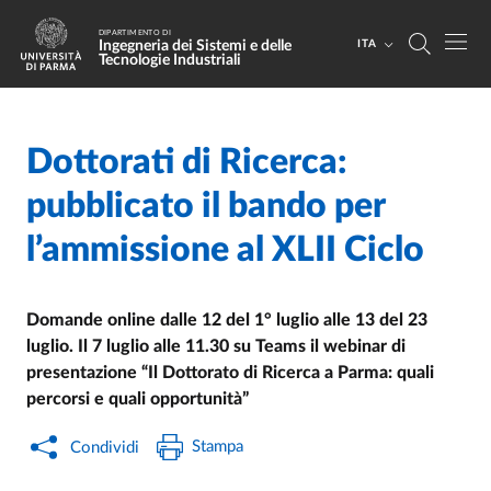
Salta al contenuto principale
Skip to footer
DIPARTIMENTO DI
Ingegneria dei Sistemi e delle
ITA
Tecnologie Industriali
Dottorati di Ricerca:
Home
/
Cerca una notizia
/
pubblicato il bando per
l’ammissione al XLII Ciclo
Domande online dalle 12 del 1° luglio alle 13 del 23
luglio. Il 7 luglio alle 11.30 su Teams il webinar di
presentazione “Il Dottorato di Ricerca a Parma: quali
percorsi e quali opportunità”
Stampa
Condividi