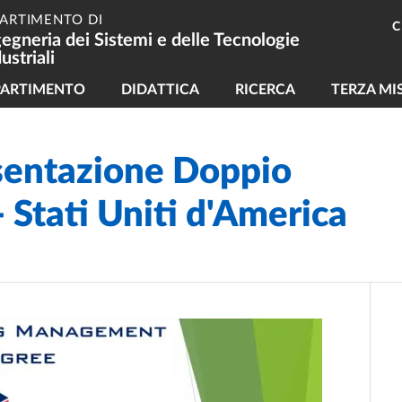
PARTIMENTO DI
C
gegneria dei Sistemi e delle Tecnologie
ustriali
vigazione principale
PARTIMENTO
DIDATTICA
RICERCA
TERZA MI
sentazione Doppio
- Stati Uniti d'America