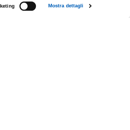
Mostra dettagli
keting
Facebook
Linkedin
Instagram
Youtube
TikTok
Flickr
CY
X
WhatsApp
IL