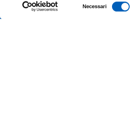
Selezione
Necessari
del
consenso
AMMINI
ALBO O
ALUMNI 
PARMA
Università degli studi di Parma
Via Università, 12 - I 43121 Parma
ATENEO
P.IVA 00308780345
Tel.
+39 0521 902111
MERCH
PEC:
protocollo@pec.unipr.it
UFFICI
Accessibilità
Cookie settings
Informazioni sul sito
© 2026 Università di Parma - Tutti i diritti riservati