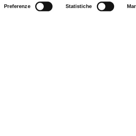
Preferenze
Statistiche
Mar
STRAZIONE TRASPARENTE
BANDI E CONCORSI
NLINE
PERSONALE
E AMICI DELL’UNIVERSITÀ DI
SOSTIENI L'ATENEO
PROTEZIONE DEI DATI - PRIVA
 SOSTENIBILE
URP - UFFICIO RELAZIONI CON 
ANDISING
PUBBLICO
O STAMPA
Note legali
Privacy policy
Social media policy