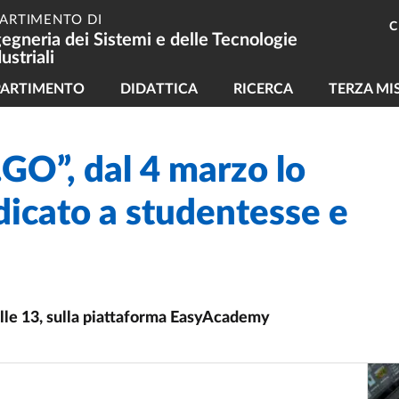
PARTIMENTO DI
C
gegneria dei Sistemi e delle Tecnologie
ustriali
vigazione principale
PARTIMENTO
DIDATTICA
RICERCA
TERZA MI
.GO”, dal 4 marzo lo
dicato a studentesse e
alle 13, sulla piattaforma EasyAcademy