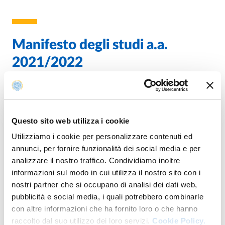
Manifesto degli studi a.a.
2021/2022
MANIFESTO DI INGEGNERIA A.A.
Questo sito web utilizza i cookie
PDF
2021/2022
Utilizziamo i cookie per personalizzare contenuti ed
annunci, per fornire funzionalità dei social media e per
analizzare il nostro traffico. Condividiamo inoltre
informazioni sul modo in cui utilizza il nostro sito con i
nostri partner che si occupano di analisi dei dati web,
MANIFESTO DEGLI STUDI DI ATENEO A.A.
PDF
pubblicità e social media, i quali potrebbero combinarle
2021/2022
con altre informazioni che ha fornito loro o che hanno
raccolto dal suo utilizzo dei loro servizi.
Cookie Policy.