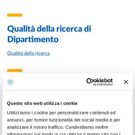
Qualità della ricerca di
Dipartimento
Qualità della ricerca
Obiettivi annuali di
assicurazione della qualità (AQ)
Questo sito web utilizza i cookie
- Ogni anno il PQD definisce gli
Utilizziamo i cookie per personalizzare contenuti ed
obiettivi di Assicurazione della
annunci, per fornire funzionalità dei social media e per
Qualità (AQ) del Dipartimento;
analizzare il nostro traffico. Condividiamo inoltre
informazioni sul modo in cui utilizza il nostro sito con i