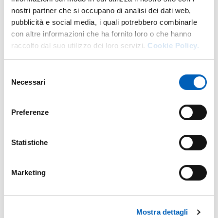
tali obiettivi devono discendere
nostri partner che si occupano di analisi dei dati web,
da quelli di Ateneo.
pubblicità e social media, i quali potrebbero combinarle
con altre informazioni che ha fornito loro o che hanno
Obiettivi AQ del Dipartimento
raccolto dal suo utilizzo dei loro servizi.
Cookie Policy.
Obiettivi assicurazione della qualità 2025
Selezione
Necessari
___________________________
del
consenso
Relazione annuale del PQD
Preferenze
Relazione annuale del PQD 2024
Relazione annuale del PQD 2025
Statistiche
___________________________
Linee Guida per il funzionamento del PQD
Marketing
Mostra dettagli